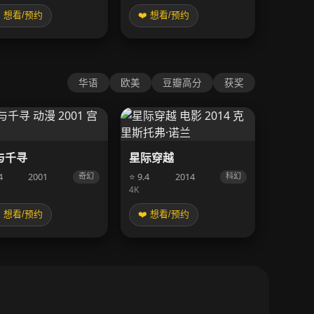
️ 想看/预约
❤️ 想看/预约
华语
欧美
豆瓣高分
获奖
与千寻
星际穿越
4
2001
奇幻
⭐ 9.4
2014
科幻
4K
️ 想看/预约
❤️ 想看/预约