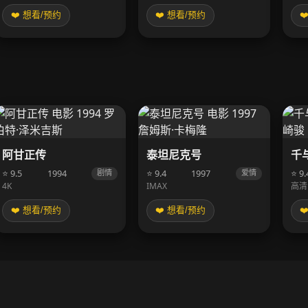
❤️ 想看/预约
❤️ 想看/预约
❤
阿甘正传
泰坦尼克号
千
⭐ 9.5
1994
剧情
⭐ 9.4
1997
爱情
⭐ 9.
4K
IMAX
高清
❤️ 想看/预约
❤️ 想看/预约
❤