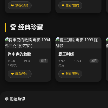
❤️ 想看/预约
❤️ 想看/预约
🏆 经典珍藏
肖申克的救赎
霸王别姬
⭐ 9.8
1994
剧情
⭐ 9.6
1993
剧情
4K修复
高清
❤️ 想看/预约
❤️ 想看/预约
💬 影迷热评