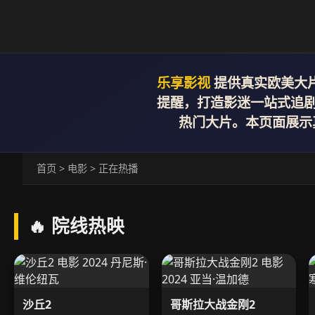
乐享影视
提供真实欧美大
提醒，打造影迷一站式追
热门大片。本页面展示
首页 > 电影 > 正在热播
🔥 院线热映
沙丘2
哥斯拉大战金刚2