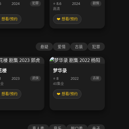
5
2024
犯罪
⭐ 8.6
2024
剧情
高清
️ 想看/预约
❤️ 想看/预约
悬疑
爱情
古装
犯罪
花楼
梦华录
1
2023
武侠
⭐ 8
2022
古装
集全
40集全
️ 想看/预约
❤️ 想看/预约
真人秀
音乐
脱口秀
亲子